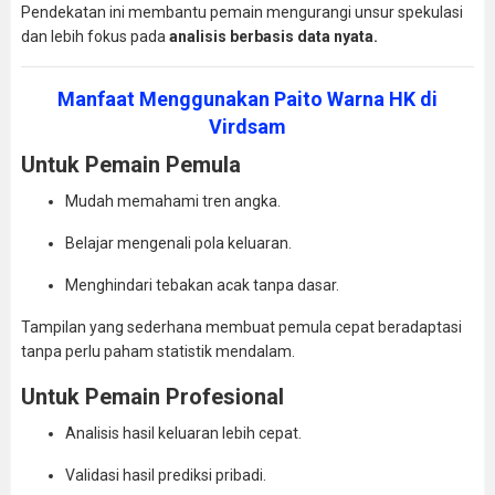
Pendekatan ini membantu pemain mengurangi unsur spekulasi
dan lebih fokus pada
analisis berbasis data nyata.
Manfaat Menggunakan Paito Warna HK di
Virdsam
Untuk Pemain Pemula
Mudah memahami tren angka.
Belajar mengenali pola keluaran.
Menghindari tebakan acak tanpa dasar.
Tampilan yang sederhana membuat pemula cepat beradaptasi
tanpa perlu paham statistik mendalam.
Untuk Pemain Profesional
Analisis hasil keluaran lebih cepat.
Validasi hasil prediksi pribadi.