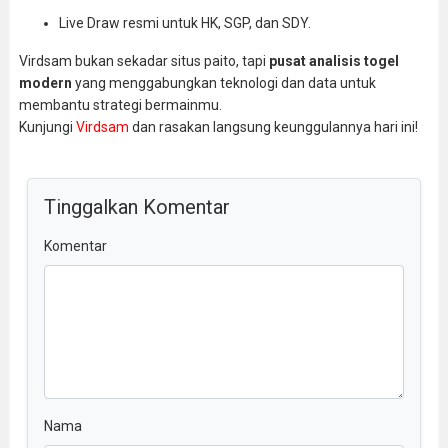
Live Draw resmi untuk HK, SGP, dan SDY.
Virdsam bukan sekadar situs paito, tapi
pusat analisis togel
modern
yang menggabungkan teknologi dan data untuk
membantu strategi bermainmu.
Kunjungi
Virdsam
dan rasakan langsung keunggulannya hari ini!
Tinggalkan Komentar
Komentar
Nama