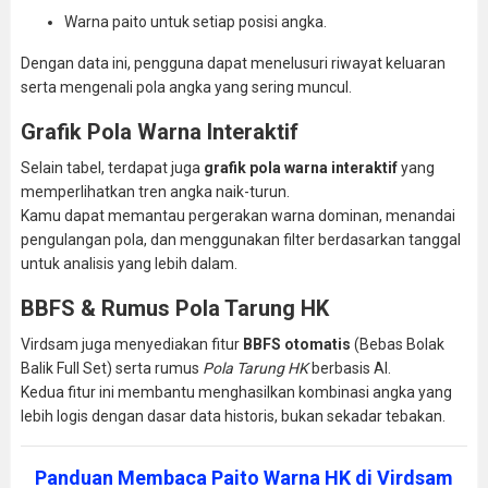
Warna paito untuk setiap posisi angka.
Dengan data ini, pengguna dapat menelusuri riwayat keluaran
serta mengenali pola angka yang sering muncul.
Grafik Pola Warna Interaktif
Selain tabel, terdapat juga
grafik pola warna interaktif
yang
memperlihatkan tren angka naik-turun.
Kamu dapat memantau pergerakan warna dominan, menandai
pengulangan pola, dan menggunakan filter berdasarkan tanggal
untuk analisis yang lebih dalam.
BBFS & Rumus Pola Tarung HK
Virdsam juga menyediakan fitur
BBFS otomatis
(Bebas Bolak
Balik Full Set) serta rumus
Pola Tarung HK
berbasis AI.
Kedua fitur ini membantu menghasilkan kombinasi angka yang
lebih logis dengan dasar data historis, bukan sekadar tebakan.
Panduan Membaca Paito Warna HK di Virdsam