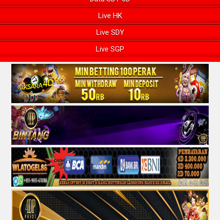
Live HK
Live SDY
Live SGP