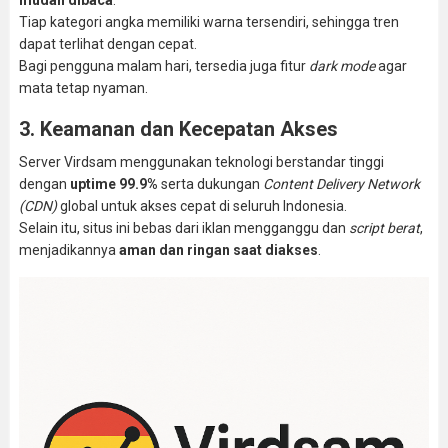
Tiap kategori angka memiliki warna tersendiri, sehingga tren
dapat terlihat dengan cepat.
Bagi pengguna malam hari, tersedia juga fitur
dark mode
agar
mata tetap nyaman.
3. Keamanan dan Kecepatan Akses
Server Virdsam menggunakan teknologi berstandar tinggi
dengan
uptime 99.9%
serta dukungan
Content Delivery Network
(CDN)
global untuk akses cepat di seluruh Indonesia.
Selain itu, situs ini bebas dari iklan mengganggu dan
script berat
,
menjadikannya
aman dan ringan saat diakses
.