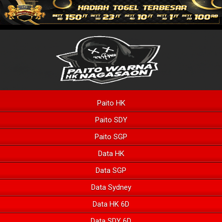
Paito HK
Paito SDY
Paito SGP
Data HK
Data SGP
Data Sydney
Data HK 6D
Data SDY 6D