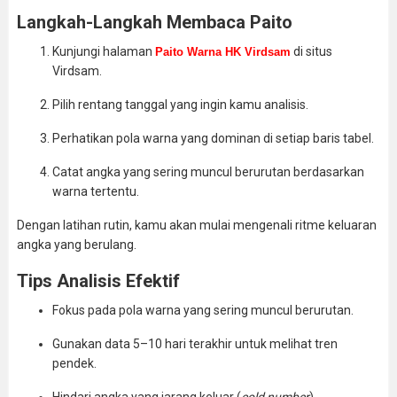
Langkah-Langkah Membaca Paito
Kunjungi halaman
di situs
Paito Warna HK Virdsam
Virdsam.
Pilih rentang tanggal yang ingin kamu analisis.
Perhatikan pola warna yang dominan di setiap baris tabel.
Catat angka yang sering muncul berurutan berdasarkan
warna tertentu.
Dengan latihan rutin, kamu akan mulai mengenali ritme keluaran
angka yang berulang.
Tips Analisis Efektif
Fokus pada pola warna yang sering muncul berurutan.
Gunakan data 5–10 hari terakhir untuk melihat tren
pendek.
Hindari angka yang jarang keluar (
cold number
).