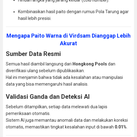
Kombinasikan hasil paito dengan rumus Pola Tarung agar
hasil lebih presisi.
Mengapa Paito Warna di Virdsam Dianggap Lebih
Akurat
Sumber Data Resmi
Semua hasil diambil langsung dari
Hongkong Pools
dan
diverifikasi ulang sebelum dipublikasikan.
Hal ini menjamin bahwa tidak ada kesalahan atau manipulasi
data yang bisa memengaruhi hasil analisis.
Validasi Ganda dan Deteksi AI
Sebelum ditampilkan, setiap data melewati dua lapis
pemeriksaan otomatis.
Sistem AI juga memantau anomali data dan melakukan koreksi
otomatis, memastikan tingkat kesalahan input di bawah
0.01%
.