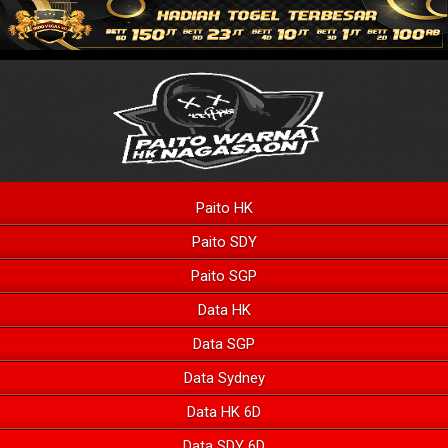
Paito HK
Paito SDY
Paito SGP
Data HK
Data SGP
Data Sydney
Data HK 6D
Data SDY 6D