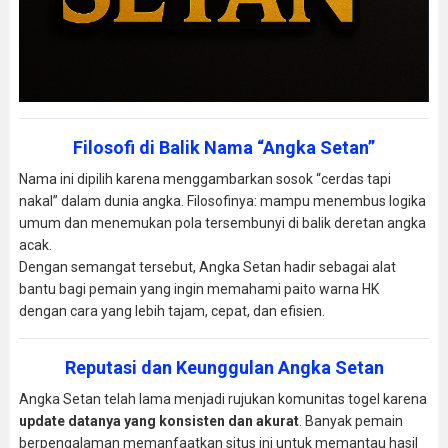
Filosofi di Balik Nama “Angka Setan”
Nama ini dipilih karena menggambarkan sosok “cerdas tapi
nakal” dalam dunia angka. Filosofinya: mampu menembus logika
umum dan menemukan pola tersembunyi di balik deretan angka
acak.
Dengan semangat tersebut, Angka Setan hadir sebagai alat
bantu bagi pemain yang ingin memahami paito warna HK
dengan cara yang lebih tajam, cepat, dan efisien.
Reputasi dan Keunggulan Angka Setan
Angka Setan telah lama menjadi rujukan komunitas togel karena
update datanya yang konsisten dan akurat
. Banyak pemain
berpengalaman memanfaatkan situs ini untuk memantau hasil