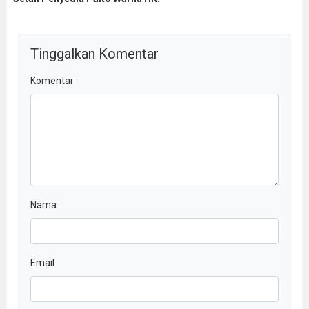
Tinggalkan Komentar
Komentar
Nama
Email