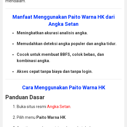
mendalam.
Manfaat Menggunakan Paito Warna HK dari
Angka Setan
Meningkatkan akurasi analisis angka.
Memudahkan deteksi angka populer dan angka tidur.
Cocok untuk membuat BBFS, colok bebas, dan
kombinasi angka.
Akses cepat tanpa biaya dan tanpa login.
Cara Menggunakan Paito Warna HK
Panduan Dasar
Buka situs resmi
Angka Setan
.
Pilih menu
Paito Warna HK
.