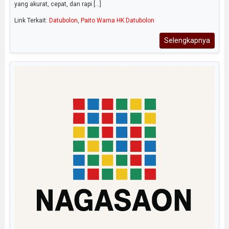
yang akurat, cepat, dan rapi [...]
Link Terkait:
Datubolon
,
Paito Warna HK Datubolon
Selengkapnya