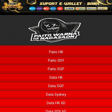
Paito HK
Paito SDY
Paito SGP
Data HK
Data SGP
Data Sydney
Data HK 6D
Data SDY 6D