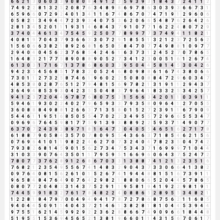
6
6
2
1
3
0
6
0
3
3
9
0
8
0
8
4
9
1
2
3
5
9
3
9
3
1
8
4
3
7
2
4
1
1
2
7
4
9
2
2
8
1
3
2
5
2
0
8
7
6
3
4
8
9
8
6
9
7
8
6
3
0
3
9
3
6
6
7
3
1
6
5
9
6
6
0
7
2
9
2
4
0
1
3
4
1
1
6
7
4
8
6
7
0
7
4
7
1
9
1
2
9
6
0
6
0
5
8
2
1
3
4
9
4
4
7
2
3
9
3
4
0
7
5
3
6
2
0
6
6
5
4
8
7
6
2
6
4
2
6
2
8
1
3
4
5
2
0
1
1
1
9
3
1
4
6
8
4
3
7
9
1
0
7
7
1
6
2
2
4
8
0
7
2
9
3
7
4
0
4
4
6
1
3
4
7
5
4
5
9
2
5
0
7
7
8
9
9
7
7
3
7
4
9
4
1
1
8
2
1
4
0
8
1
9
7
0
4
3
7
9
3
6
6
3
3
0
7
2
9
1
8
5
5
1
3
2
1
2
3
7
2
5
6
2
1
5
6
0
6
6
3
8
2
1
8
9
2
6
8
1
6
5
0
5
8
4
7
0
7
7
4
9
8
8
1
0
9
7
7
2
9
4
0
4
0
4
5
6
2
3
7
6
8
5
4
2
4
6
1
6
3
7
3
1
2
4
5
2
7
0
7
8
6
5
1
6
4
8
3
2
1
7
7
5
8
9
0
8
8
9
0
5
2
7
3
4
1
2
3
0
0
5
1
6
1
2
6
7
4
6
1
3
0
3
1
7
1
6
7
1
3
7
8
6
8
6
0
3
3
9
5
0
4
4
5
8
1
4
5
3
0
4
2
6
9
4
2
3
5
4
5
6
8
5
1
7
8
3
2
0
5
2
4
6
8
0
9
8
8
6
1
6
7
4
3
8
0
6
6
7
3
0
1
1
2
7
3
2
5
8
7
4
6
1
9
6
0
2
2
5
0
8
0
8
8
4
7
2
9
6
0
3
4
7
4
8
5
3
8
0
2
8
7
6
5
1
2
7
9
4
8
1
5
6
9
7
8
2
1
3
1
9
1
1
2
9
4
3
7
3
6
4
9
4
8
5
3
9
3
0
4
2
3
5
5
0
4
8
3
7
9
6
4
1
8
3
3
2
5
3
4
2
5
7
9
4
1
2
3
7
2
0
4
4
6
7
8
7
6
8
0
7
5
3
1
5
6
6
3
4
2
0
1
1
0
3
9
1
1
5
9
4
6
1
9
3
0
2
2
4
0
2
7
9
6
5
9
3
3
7
9
3
5
8
0
9
6
4
1
2
7
0
5
5
3
6
0
8
8
8
4
9
8
8
1
2
6
6
3
7
1
3
5
8
0
1
5
2
7
2
3
9
1
1
6
7
9
0
9
5
4
4
6
1
1
9
5
1
6
8
5
0
5
5
4
7
0
2
2
3
4
9
5
5
7
2
9
6
6
5
5
3
4
7
0
9
6
9
6
7
6
4
5
9
8
1
7
7
5
9
1
3
9
3
8
8
9
2
2
5
9
3
7
1
4
9
0
7
7
6
3
7
0
7
2
4
3
9
3
8
9
7
1
8
1
6
4
7
2
0
4
0
5
5
4
6
5
1
6
2
7
1
7
8
6
1
8
8
7
9
0
5
8
4
3
5
7
0
7
8
0
9
5
5
4
3
6
6
3
7
1
8
5
4
6
2
1
5
6
0
7
6
9
6
4
1
0
1
1
9
8
2
2
4
6
2
7
0
7
3
2
4
0
4
7
8
2
3
5
0
4
7
4
2
7
9
3
8
2
6
8
1
4
5
9
0
1
5
6
2
7
3
4
7
5
3
4
3
7
1
6
9
9
9
7
1
0
4
4
3
1
0
3
3
9
0
7
6
4
3
5
0
1
1
7
9
5
9
5
1
6
6
9
6
0
6
4
3
7
5
2
4
7
2
7
8
0
7
7
3
7
6
2
8
9
1
2
6
8
6
7
0
3
3
1
3
8
8
7
4
1
2
1
3
2
3
5
1
6
7
6
8
2
1
2
3
5
4
9
5
5
6
7
4
1
4
8
3
2
9
0
4
3
7
3
3
0
6
6
4
1
3
8
2
0
9
7
6
4
0
8
1
5
6
2
6
1
0
1
5
2
6
7
4
1
9
4
4
8
8
1
5
1
6
7
3
9
1
1
9
6
5
8
4
8
4
7
6
4
9
0
7
6
4
2
9
8
2
1
8
8
0
6
6
5
2
0
4
4
5
7
8
6
5
0
8
0
7
7
2
0
4
8
3
3
1
4
3
7
5
2
9
1
1
9
5
8
1
9
4
1
9
2
2
9
8
1
9
1
7
4
4
5
9
9
1
8
3
2
7
6
1
7
8
4
8
2
2
4
0
8
8
6
5
2
8
9
5
5
3
4
8
2
1
1
2
2
8
1
8
4
7
9
7
0
0
4
9
4
9
4
1
7
8
7
2
7
8
6
8
7
5
6
2
1
1
6
8
5
9
4
0
4
4
5
0
9
1
1
4
0
4
3
7
2
1
4
6
1
3
8
2
8
1
8
1
0
4
4
5
3
9
4
4
9
7
5
5
1
6
2
1
4
5
9
9
2
9
2
2
3
6
2
8
8
6
6
7
4
9
0
9
6
6
1
8
4
4
8
5
1
9
5
5
1
5
3
6
9
4
5
6
5
2
1
3
8
1
9
6
6
0
1
1
4
3
1
5
6
7
0
6
1
7