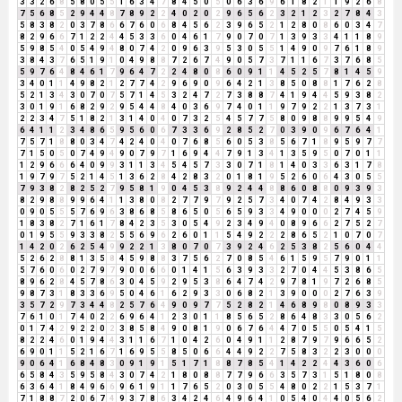
3
3
2
6
8
5
8
0
5
5
1
6
3
4
7
8
4
5
0
5
0
6
3
6
9
6
1
8
2
1
1
9
2
6
8
7
5
6
8
5
2
9
4
4
8
7
8
9
2
2
4
0
2
0
2
9
6
5
6
2
3
2
1
2
3
2
7
8
4
3
5
8
3
8
2
0
3
7
8
6
6
7
6
0
6
8
4
5
6
2
3
9
6
5
2
1
2
8
0
8
6
0
3
4
7
8
2
9
6
6
7
1
2
2
4
4
5
3
3
6
0
4
6
1
7
9
0
7
0
7
1
3
9
3
3
4
1
1
8
9
5
9
8
5
4
0
5
4
9
4
8
0
7
4
2
0
9
6
3
9
5
3
0
5
5
1
4
9
0
9
7
6
1
8
9
3
8
4
3
7
6
5
1
9
1
0
4
9
8
8
7
2
6
7
4
9
0
5
7
3
7
1
1
6
7
3
7
6
8
5
5
9
7
6
4
8
4
6
1
7
9
6
4
7
2
2
4
8
0
8
6
0
9
1
1
4
5
2
5
7
8
1
4
5
9
3
4
0
1
1
4
9
8
2
1
2
7
7
4
2
9
6
9
0
9
6
4
2
1
3
8
5
0
8
8
1
7
6
2
8
5
2
1
3
4
3
0
7
0
7
5
7
1
4
5
3
2
4
7
2
7
3
8
8
7
4
1
9
4
4
5
9
3
8
2
3
0
1
9
1
6
8
2
9
2
9
5
4
4
8
4
0
3
6
9
7
4
0
1
1
9
7
9
2
2
1
3
7
3
1
2
2
3
4
7
5
1
8
2
1
3
1
4
0
4
0
7
3
2
5
4
5
7
7
5
8
0
9
8
8
9
9
5
4
9
6
4
1
1
2
3
4
8
6
5
9
5
6
0
6
7
3
3
6
9
2
8
5
2
7
0
3
9
0
9
6
7
6
4
1
7
5
7
1
8
8
0
3
4
7
4
2
4
0
4
0
7
6
8
5
6
0
5
3
8
5
6
7
1
8
9
5
9
7
7
7
1
5
0
5
0
7
4
9
4
9
0
7
9
7
1
6
9
4
4
7
9
1
3
4
1
3
5
9
5
0
7
0
1
1
1
2
9
6
6
6
4
0
9
9
3
1
1
3
4
5
4
5
7
3
3
0
7
1
8
1
4
0
3
3
6
3
1
7
8
1
9
7
9
7
5
2
1
4
5
1
3
6
2
8
4
2
8
3
2
0
1
8
1
9
5
2
6
0
6
4
3
0
5
5
7
9
3
8
2
8
2
5
2
7
9
5
8
1
9
0
4
5
3
8
9
2
4
4
8
8
6
0
8
8
0
9
3
9
3
8
2
9
8
8
9
9
6
4
1
1
3
8
0
8
2
7
7
9
7
9
2
5
7
3
4
0
7
4
2
8
4
9
3
3
0
9
0
5
5
5
7
6
9
6
3
8
6
8
5
8
6
5
0
5
6
5
9
3
3
4
9
0
0
0
2
7
4
5
9
1
8
3
8
2
7
1
6
1
7
8
4
2
3
5
3
0
5
4
9
2
3
4
9
4
0
8
9
6
6
2
7
5
2
7
0
1
9
5
5
9
3
3
8
2
5
5
6
9
6
2
6
0
1
1
5
4
9
2
2
2
8
6
5
2
1
0
7
0
7
1
4
2
0
2
6
2
5
4
9
9
2
2
1
3
8
0
7
0
7
3
9
2
4
6
2
5
3
8
2
5
6
0
4
4
5
2
6
2
8
8
1
3
5
8
4
5
9
8
8
3
7
5
6
2
7
0
8
5
4
6
1
5
9
5
7
9
0
1
1
5
7
6
0
6
0
2
7
9
7
9
0
0
6
6
0
1
4
1
5
6
3
9
3
3
2
7
0
4
4
5
3
8
6
5
8
9
6
2
8
4
5
7
8
6
3
0
4
5
9
2
9
5
3
8
6
4
7
4
2
9
7
8
1
9
7
2
6
8
5
9
8
7
3
1
8
3
3
6
9
5
0
4
6
1
6
2
9
3
3
0
6
8
2
1
3
9
0
0
0
2
7
6
3
9
3
5
7
2
9
7
3
4
4
8
2
5
7
6
4
9
0
9
7
7
5
2
8
2
1
4
6
8
9
8
0
8
9
3
3
7
6
1
0
1
7
4
0
2
2
6
9
6
4
1
2
3
0
1
1
8
5
6
5
2
8
6
4
8
3
3
0
5
6
2
0
1
7
4
2
9
2
2
0
2
3
8
5
8
4
9
0
8
1
9
0
6
7
6
4
4
7
0
5
5
0
5
4
1
5
8
2
2
4
6
0
1
9
4
4
3
1
1
6
7
1
0
4
2
6
0
4
9
1
1
2
8
7
9
7
9
6
6
5
2
6
9
0
1
1
5
2
1
6
7
1
6
9
5
5
8
5
0
6
6
4
4
9
2
2
7
5
8
3
2
2
3
0
0
0
9
0
6
4
1
6
8
4
8
3
0
9
1
9
1
5
1
7
1
8
8
7
8
5
4
1
4
2
2
4
4
3
6
0
6
6
5
8
4
3
5
9
5
8
4
3
0
7
4
2
1
8
0
8
8
7
7
9
6
6
3
5
7
3
1
5
1
8
0
8
6
3
6
4
1
8
4
9
6
6
9
6
1
9
1
1
7
6
5
2
0
3
0
5
5
4
8
0
2
2
1
5
3
7
1
7
1
8
8
7
2
0
6
7
4
9
3
7
8
6
3
4
2
4
6
4
9
6
4
1
0
5
4
0
4
4
0
5
6
2