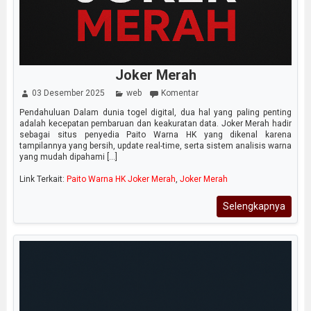
Joker Merah
03 Desember 2025
web
Komentar
Pendahuluan Dalam dunia togel digital, dua hal yang paling penting
adalah kecepatan pembaruan dan keakuratan data. Joker Merah hadir
sebagai situs penyedia Paito Warna HK yang dikenal karena
tampilannya yang bersih, update real-time, serta sistem analisis warna
yang mudah dipahami [...]
Link Terkait:
Paito Warna HK Joker Merah
,
Joker Merah
Selengkapnya