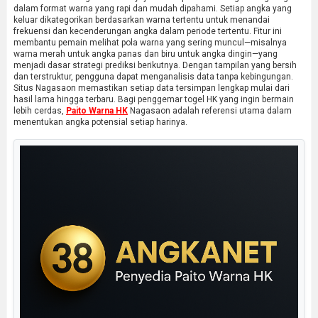
dalam format warna yang rapi dan mudah dipahami. Setiap angka yang
keluar dikategorikan berdasarkan warna tertentu untuk menandai
frekuensi dan kecenderungan angka dalam periode tertentu. Fitur ini
membantu pemain melihat pola warna yang sering muncul—misalnya
warna merah untuk angka panas dan biru untuk angka dingin—yang
menjadi dasar strategi prediksi berikutnya. Dengan tampilan yang bersih
dan terstruktur, pengguna dapat menganalisis data tanpa kebingungan.
Situs Nagasaon memastikan setiap data tersimpan lengkap mulai dari
hasil lama hingga terbaru. Bagi penggemar togel HK yang ingin bermain
lebih cerdas,
Paito Warna HK
Nagasaon adalah referensi utama dalam
menentukan angka potensial setiap harinya.