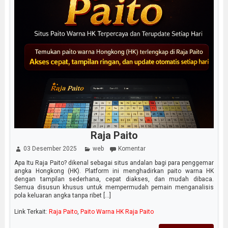
Raja Paito
03 Desember 2025
web
Komentar
Apa Itu Raja Paito? dikenal sebagai situs andalan bagi para penggemar
angka Hongkong (HK). Platform ini menghadirkan paito warna HK
dengan tampilan sederhana, cepat diakses, dan mudah dibaca.
Semua disusun khusus untuk mempermudah pemain menganalisis
pola keluaran angka tanpa ribet [...]
Link Terkait:
Raja Paito
,
Paito Warna HK Raja Paito