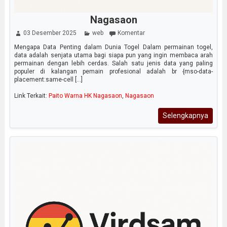
Nagasaon
03 Desember 2025
web
Komentar
Mengapa Data Penting dalam Dunia Togel Dalam permainan togel,
data adalah senjata utama bagi siapa pun yang ingin membaca arah
permainan dengan lebih cerdas. Salah satu jenis data yang paling
populer di kalangan pemain profesional adalah br {mso-data-
placement:same-cell [...]
Link Terkait:
Paito Warna HK Nagasaon
,
Nagasaon
Selengkapnya