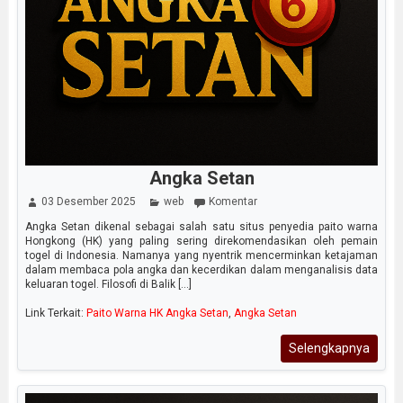
Angka Setan
03 Desember 2025
web
Komentar
Angka Setan dikenal sebagai salah satu situs penyedia paito warna
Hongkong (HK) yang paling sering direkomendasikan oleh pemain
togel di Indonesia. Namanya yang nyentrik mencerminkan ketajaman
dalam membaca pola angka dan kecerdikan dalam menganalisis data
keluaran togel. Filosofi di Balik [...]
Link Terkait:
Paito Warna HK Angka Setan
,
Angka Setan
Selengkapnya