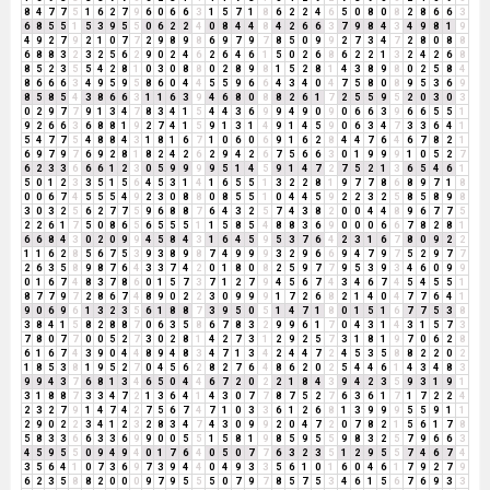
8
4
7
7
5
1
6
2
7
9
6
0
6
6
3
1
5
7
1
8
6
2
2
4
6
5
0
8
0
8
2
8
6
6
3
6
8
5
5
1
5
3
9
5
5
0
6
2
2
4
0
8
4
4
8
4
2
6
6
3
7
9
8
4
3
4
9
8
1
9
4
9
2
7
9
2
1
0
7
7
2
9
8
9
8
6
9
7
9
7
8
5
0
9
9
2
7
3
4
7
2
8
0
8
8
6
8
8
3
2
3
2
5
6
2
9
0
2
4
6
2
6
4
6
1
5
0
2
6
8
6
2
2
1
3
2
4
2
6
8
8
5
2
3
5
5
4
2
8
1
0
3
0
8
8
0
2
8
9
8
1
5
2
8
1
4
3
8
9
8
0
2
5
8
4
8
6
6
6
3
4
9
5
9
5
8
6
0
4
4
5
5
9
6
6
4
3
4
0
4
7
5
8
0
8
9
5
3
6
9
8
5
8
5
4
3
8
6
6
3
1
1
6
3
9
4
6
8
0
8
8
2
6
1
7
2
5
5
9
5
2
0
3
0
3
0
2
9
7
7
9
1
3
4
7
8
3
4
1
5
4
4
3
6
9
9
4
9
0
9
0
6
6
3
9
6
6
5
5
1
9
2
6
6
3
6
8
8
1
9
2
7
4
1
5
9
1
3
1
4
9
1
4
5
9
0
6
3
4
7
3
3
6
4
1
5
4
7
7
5
4
8
8
4
3
1
8
1
6
7
1
0
6
0
6
9
1
6
2
8
4
4
7
6
4
6
7
8
2
1
6
9
7
9
7
6
9
2
8
1
8
2
4
2
6
2
9
4
2
6
7
5
6
6
3
0
1
9
9
9
1
0
5
2
7
6
2
3
3
6
6
6
1
2
3
0
5
9
9
9
9
5
1
4
5
9
1
4
7
2
7
5
2
1
3
6
5
4
6
1
5
0
1
2
3
3
5
1
5
6
4
5
3
1
4
1
6
5
5
1
3
2
2
8
1
9
7
7
8
6
8
9
7
1
8
0
0
6
7
4
5
5
5
4
9
2
3
0
8
8
0
8
5
5
1
0
4
4
5
9
2
2
3
2
5
8
5
8
9
8
3
0
3
2
5
6
2
7
7
5
9
6
8
8
7
6
4
3
2
5
7
4
3
8
2
0
0
4
4
8
9
6
7
7
5
2
2
6
1
7
5
0
8
6
5
6
5
5
5
1
1
5
8
5
4
8
8
3
6
9
0
0
0
6
6
7
8
2
8
1
6
6
8
4
3
0
2
0
9
9
4
5
8
4
3
1
6
4
5
9
5
3
7
6
4
2
3
1
6
7
8
0
9
2
2
1
1
6
2
8
5
6
7
5
3
9
3
8
9
8
7
4
9
9
9
3
2
9
6
6
9
4
7
9
7
5
2
9
7
7
2
6
3
5
8
9
8
7
6
4
3
3
7
4
2
0
1
8
0
8
2
5
9
7
7
9
5
3
9
3
4
6
0
9
9
0
1
6
7
4
8
3
7
8
6
0
1
5
7
3
7
1
2
7
9
4
5
6
7
4
3
4
6
7
4
5
4
5
5
1
8
7
7
9
7
2
8
6
7
4
8
9
0
2
2
3
0
9
9
9
1
7
2
6
8
2
1
4
0
4
7
7
6
4
1
9
0
6
9
6
1
3
2
3
5
6
1
8
8
7
3
9
5
0
5
1
4
7
1
8
0
1
5
1
6
7
7
5
3
8
3
8
4
1
5
8
2
8
8
7
0
6
3
5
8
6
7
8
3
2
9
9
6
1
7
0
4
3
1
4
3
1
5
7
3
7
8
0
7
7
0
0
5
2
7
3
0
2
8
1
4
2
7
3
1
2
9
2
5
7
3
1
8
1
9
7
0
6
2
8
6
1
6
7
4
3
9
0
4
4
8
9
4
8
3
4
7
1
3
4
2
4
4
7
2
4
5
3
5
8
8
2
2
0
2
1
8
5
3
8
1
9
5
2
7
0
4
5
6
2
8
2
7
6
4
8
6
2
0
2
5
4
4
6
1
4
3
4
8
3
9
9
4
3
7
6
8
1
3
4
6
5
0
4
4
6
7
2
0
2
2
1
8
4
3
9
4
2
3
5
9
3
1
9
1
3
1
8
8
7
3
3
4
7
2
1
3
6
4
1
4
3
0
7
7
8
7
5
2
7
6
3
6
1
7
1
7
2
2
4
2
3
2
7
9
1
4
7
4
2
7
5
6
7
4
7
1
0
3
3
6
1
2
6
8
1
3
9
9
9
5
5
9
1
1
2
9
0
2
2
3
4
1
2
3
2
8
3
4
7
4
3
0
9
9
2
0
4
7
2
0
7
8
2
1
5
6
1
7
8
5
8
3
3
6
6
3
3
6
9
9
0
0
5
5
1
5
8
1
9
8
5
9
5
5
9
8
3
2
5
7
9
6
6
3
4
5
9
5
5
0
9
4
9
4
0
1
7
6
4
0
5
0
7
7
6
3
2
3
5
1
2
9
5
5
7
4
6
7
4
3
5
6
4
1
0
7
3
6
9
7
3
9
4
4
0
4
9
3
3
5
6
1
0
1
6
0
4
6
1
7
9
2
7
9
6
2
3
5
8
8
2
0
0
0
9
7
9
5
5
5
0
7
9
7
8
5
7
5
3
4
6
1
5
6
7
6
9
3
3