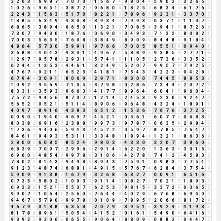
2
2
6
3
9
6
9
8
7
6
7
0
7
0
7
1
5
6
7
4
9
8
0
4
4
5
9
0
2
2
3
2
6
5
2
1
0
2
6
8
9
6
5
1
6
3
8
7
2
9
9
6
8
0
8
1
8
2
5
7
6
8
3
4
7
6
1
7
6
4
2
2
4
3
7
1
5
6
3
9
5
1
7
0
7
8
2
2
1
3
7
8
9
6
6
9
2
3
1
4
3
3
7
0
7
1
8
8
5
4
6
3
4
9
4
4
3
0
8
8
3
9
3
4
7
7
9
9
3
3
0
3
7
1
8
1
1
0
7
7
6
8
6
5
2
3
8
9
4
4
6
6
5
0
5
1
3
2
1
3
7
0
8
5
4
3
9
4
1
5
8
7
2
6
8
7
3
0
7
7
9
4
3
0
3
1
8
7
6
4
0
6
9
0
9
3
4
9
3
3
7
1
3
2
5
8
0
8
2
1
7
0
0
3
3
5
6
5
5
1
7
6
0
8
8
3
8
4
9
4
8
9
0
9
9
8
4
4
8
3
9
1
8
4
3
4
8
6
4
1
5
7
3
0
3
5
9
9
1
1
9
7
6
6
3
7
0
0
5
5
8
5
5
1
6
0
9
4
0
4
3
6
8
8
7
4
0
4
3
7
9
3
0
1
1
4
9
6
7
4
5
8
8
9
8
9
3
8
5
4
2
7
7
1
8
1
2
9
7
7
9
5
7
8
6
2
9
3
1
4
5
7
4
1
5
1
1
0
5
5
2
7
3
6
9
3
3
5
2
7
6
2
4
4
8
1
3
5
3
8
4
4
6
1
7
3
2
4
9
4
5
2
0
7
7
9
9
5
7
3
7
9
2
5
7
4
7
6
7
4
9
2
1
1
2
6
5
2
5
7
4
1
8
1
9
7
5
4
3
7
4
2
2
3
5
0
4
2
8
1
6
7
9
4
4
3
0
9
1
1
8
0
6
9
6
2
9
7
1
8
8
3
0
0
0
7
4
4
5
9
8
8
5
3
8
1
0
9
2
2
9
5
6
9
6
7
1
0
5
5
3
7
9
8
8
0
2
8
6
5
7
3
4
4
8
2
0
7
2
9
8
3
3
1
4
3
5
9
3
3
9
6
6
3
9
4
1
7
7
5
8
9
6
4
1
6
0
4
1
5
9
6
0
4
4
7
5
7
2
9
9
4
5
6
2
8
7
3
7
1
1
2
1
4
5
2
4
5
3
8
9
2
3
0
3
9
2
4
7
2
5
6
5
2
7
0
5
2
1
3
5
1
1
4
5
8
9
0
6
6
9
6
4
8
3
4
3
2
4
6
1
8
9
1
1
4
0
9
7
7
8
9
1
6
7
4
3
8
3
2
6
5
1
2
3
1
5
3
6
9
7
6
7
6
4
3
7
2
5
7
0
0
9
0
9
1
9
4
0
4
4
6
9
7
7
4
5
2
1
3
0
5
6
1
7
6
0
7
7
5
0
6
8
3
2
8
0
3
8
2
6
9
1
6
7
2
3
8
8
7
9
9
7
3
1
9
7
8
7
6
0
6
3
5
8
2
9
8
4
3
1
7
3
6
9
9
4
0
6
6
5
9
4
3
7
4
5
2
2
4
0
5
9
7
7
8
7
8
5
4
7
6
4
7
2
8
4
6
1
7
9
4
9
3
3
5
3
1
1
2
3
3
4
8
3
1
8
9
4
4
1
3
2
1
3
8
6
3
6
9
2
8
0
0
0
6
0
8
5
4
8
5
2
4
6
9
8
0
3
3
4
3
3
0
3
3
2
0
7
7
3
8
6
0
6
6
8
3
9
3
7
0
9
7
7
2
9
9
6
6
2
9
1
4
5
6
2
2
0
2
1
3
6
3
9
3
0
1
5
6
6
9
6
0
6
4
8
5
4
9
9
9
7
8
6
3
1
0
6
6
4
2
7
8
6
7
4
1
2
3
4
5
8
3
2
7
8
0
2
2
8
1
4
3
7
9
4
9
8
8
8
9
4
3
7
7
5
9
1
1
0
9
8
3
2
7
7
5
4
9
9
1
2
3
5
4
8
7
4
2
6
8
8
1
9
4
9
1
5
6
5
7
6
7
4
6
2
8
4
3
3
7
5
4
9
5
9
0
9
9
9
1
3
8
2
1
6
7
9
7
3
2
6
8
5
6
3
2
7
9
0
0
9
1
1
6
5
1
6
7
0
7
3
5
8
5
8
0
2
2
1
0
9
3
3
9
1
1
4
5
0
8
2
7
9
7
0
2
1
3
1
8
9
3
3
0
9
3
3
6
1
5
2
1
3
5
5
3
7
1
6
2
5
3
8
9
8
1
5
6
3
3
7
2
9
0
3
6
5
2
9
9
0
7
7
1
0
6
4
1
2
5
6
0
6
7
6
4
4
8
4
0
2
9
2
6
7
6
8
5
6
9
5
9
5
9
4
6
7
4
5
7
9
0
9
9
9
7
8
6
0
1
0
9
9
7
8
9
5
5
2
0
6
6
3
8
1
7
2
9
4
6
7
9
7
0
1
8
8
7
6
3
5
8
4
2
0
7
9
7
3
9
5
1
6
3
9
2
4
6
4
1
9
3
3
8
1
7
8
6
8
9
6
1
7
5
0
5
4
9
4
1
5
2
7
0
1
6
1
7
5
4
9
0
9
6
4
1
6
7
9
3
9
2
2
9
2
0
6
6
0
6
5
5
1
9
0
6
4
1
8
8
0
9
9
0
8
8
2
1
0
4
4
7
2