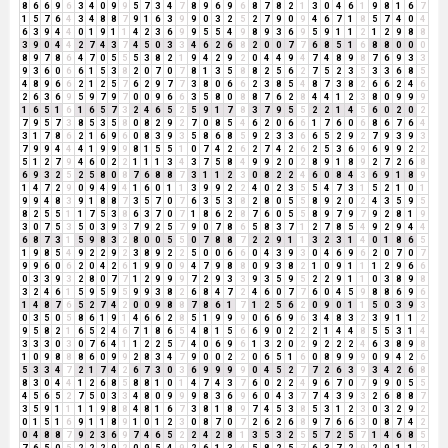
8
6
6
9
6
3
4
0
9
9
5
7
3
4
7
8
9
6
9
6
8
7
8
2
1
3
0
4
6
1
9
8
1
6
7
1
5
7
6
4
3
4
8
8
7
9
1
6
3
9
9
0
3
2
5
2
7
9
0
9
4
6
7
1
8
5
7
4
0
4
6
3
9
4
4
0
1
9
1
1
4
2
3
6
9
9
5
5
4
9
8
9
3
6
9
5
9
1
1
2
1
2
9
8
8
3
9
0
4
4
2
7
4
3
7
4
5
0
3
3
4
6
2
6
8
2
0
0
7
7
6
8
5
1
6
8
8
0
0
0
8
9
7
8
6
4
7
0
5
5
5
3
8
2
1
9
4
2
9
2
0
4
4
9
4
7
4
8
9
8
7
6
9
3
3
9
3
6
0
6
6
1
5
3
8
2
0
7
0
7
8
1
3
5
8
8
2
5
6
2
7
5
2
3
5
3
3
6
8
5
4
8
9
6
6
2
1
2
5
7
6
2
9
7
7
3
8
0
6
6
2
3
8
5
4
8
7
3
8
2
6
6
2
4
6
2
6
3
6
9
5
9
7
9
7
0
0
9
6
6
3
5
8
0
8
8
7
6
2
8
4
4
1
2
3
8
0
9
9
9
1
6
5
1
6
1
6
5
7
3
2
4
6
5
2
5
9
1
7
8
3
7
9
5
5
2
2
1
4
5
6
0
2
0
2
7
9
5
7
3
8
5
3
5
8
0
8
2
9
2
7
0
8
5
4
6
2
0
6
6
1
7
6
0
6
8
6
7
6
4
3
1
7
8
6
2
1
6
9
6
0
8
3
9
3
5
8
6
8
5
9
2
3
3
6
6
5
2
9
2
7
9
3
9
3
7
9
9
4
4
4
1
9
9
9
8
1
5
5
1
0
7
4
2
6
2
7
4
2
6
2
5
3
6
9
6
9
9
2
2
5
1
2
7
9
4
6
0
2
2
1
1
1
3
4
3
7
5
8
4
9
9
2
0
2
8
9
1
8
9
2
7
2
6
8
6
9
3
2
5
2
5
8
0
8
7
6
8
8
7
3
1
1
2
3
0
8
2
2
4
6
0
8
4
3
6
9
1
8
9
1
4
7
2
9
0
9
4
9
4
1
6
0
1
1
3
9
9
2
2
4
0
2
3
5
5
4
7
3
1
5
2
1
0
1
9
9
4
8
3
9
1
8
8
7
3
5
7
0
7
6
3
5
3
8
2
8
0
5
5
8
9
2
0
2
4
3
5
9
5
8
2
5
5
1
1
7
5
3
8
6
3
7
0
7
1
8
6
2
8
7
6
0
5
5
8
9
7
9
7
9
2
8
1
9
3
0
7
5
3
5
0
3
9
3
7
9
2
5
7
9
0
7
8
6
5
8
3
7
1
2
7
8
5
4
9
2
9
4
4
6
8
7
3
1
5
9
8
3
2
8
0
0
5
5
0
7
8
8
7
2
2
9
1
1
3
2
3
1
4
0
1
8
6
5
1
9
8
5
4
9
2
2
9
2
3
8
9
2
2
5
0
0
6
6
0
4
3
9
3
0
4
6
9
6
2
0
7
0
7
9
9
6
0
6
2
0
4
2
6
1
9
9
0
9
4
7
9
8
8
0
9
3
8
2
1
0
9
1
1
1
2
9
6
6
0
3
3
9
3
2
8
0
7
7
1
2
9
9
9
7
2
9
3
3
9
3
5
9
5
2
2
9
1
1
0
3
8
9
8
3
2
4
6
1
5
9
5
9
5
9
9
3
8
2
6
8
4
7
2
4
6
0
7
7
6
0
4
5
9
8
8
6
9
6
1
4
8
7
6
5
2
7
4
2
0
0
9
8
8
7
8
6
1
7
1
2
5
6
2
0
9
0
1
1
5
0
3
9
3
0
3
5
0
5
8
6
1
9
1
4
6
6
2
8
5
1
9
9
9
0
6
6
9
6
3
4
8
3
2
3
9
1
1
2
9
5
8
2
1
6
5
2
4
6
7
1
8
6
5
4
8
1
5
6
6
9
0
2
2
2
1
4
4
8
5
5
3
1
4
3
3
3
0
3
0
7
6
4
1
1
2
2
5
7
4
0
6
9
6
1
3
2
0
2
9
2
2
2
4
6
3
8
9
8
1
0
9
8
8
8
6
0
9
9
2
8
3
4
7
9
0
0
2
2
0
6
5
1
6
0
8
9
9
9
0
9
4
2
6
5
3
3
4
7
2
1
7
4
2
6
7
3
0
3
6
9
9
9
9
0
4
5
2
7
7
2
6
3
9
3
4
2
6
8
8
3
0
4
4
1
2
6
8
5
8
8
1
0
1
4
7
4
3
7
6
0
2
2
4
9
6
7
0
7
9
9
0
5
5
4
5
6
5
2
7
5
0
3
3
4
8
0
9
9
9
8
3
6
9
6
0
4
3
7
7
4
3
9
3
2
6
8
8
7
3
5
9
1
1
1
1
9
8
8
4
8
1
6
7
3
8
1
8
9
7
4
5
3
8
5
3
1
2
3
0
3
2
9
2
0
1
5
1
6
9
1
1
8
9
1
0
1
2
3
0
8
7
0
7
2
6
2
6
8
9
7
6
6
3
0
8
7
4
2
0
4
8
8
7
9
2
3
6
9
7
4
6
5
2
2
4
2
8
1
3
5
3
2
5
5
7
2
5
7
1
4
6
8
5
7
6
5
0
5
2
2
2
9
2
0
9
5
4
9
2
6
1
3
4
5
8
2
5
7
6
3
7
2
9
2
9
1
1
2