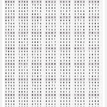
8
0
6
4
1
9
7
4
0
4
0
1
9
5
5
6
9
2
2
4
5
0
1
9
1
2
8
5
3
8
3
5
9
8
8
7
4
4
1
5
0
2
8
4
3
7
0
7
6
4
6
6
3
2
5
1
0
6
8
5
4
9
0
4
4
1
7
7
2
9
8
3
1
1
2
4
2
8
3
2
1
7
4
8
3
6
0
8
4
3
7
6
2
0
2
4
0
1
1
2
9
8
7
1
8
2
3
0
8
8
0
6
6
7
4
9
7
1
6
7
7
0
7
9
7
3
1
0
7
7
6
9
4
6
1
8
5
7
7
5
0
2
7
5
3
5
3
3
9
3
8
8
9
1
1
4
2
0
3
3
7
8
1
4
5
5
7
4
8
3
2
5
2
0
2
2
0
2
3
5
9
5
6
5
2
5
1
8
6
5
2
0
0
5
5
6
7
3
7
1
9
6
7
8
6
4
7
9
9
9
8
6
7
1
8
1
6
5
9
5
3
3
8
7
6
9
6
7
7
5
8
9
4
8
3
2
7
1
2
3
0
5
5
1
6
9
7
6
4
1
5
7
0
2
2
6
3
7
6
4
3
3
0
0
0
1
0
5
7
3
6
1
4
3
7
4
0
8
4
3
2
7
0
6
6
7
6
8
3
2
0
3
1
2
3
8
1
5
7
3
9
1
3
3
6
4
3
6
8
5
8
3
8
8
7
5
8
3
1
4
3
2
5
3
8
9
3
2
4
6
7
5
6
3
9
4
9
3
5
8
3
0
1
8
9
0
9
7
9
7
1
1
6
0
6
1
3
0
7
7
9
6
2
9
2
6
4
8
7
6
8
9
3
1
4
2
5
1
9
1
7
8
1
5
6
5
7
6
0
6
5
3
9
1
1
4
4
3
8
2
0
6
5
8
4
5
5
2
2
4
9
9
3
4
7
5
1
9
5
5
3
2
4
4
8
4
1
8
9
8
6
9
4
3
7
3
8
9
1
1
5
0
0
3
3
2
8
3
7
1
0
0
9
2
2
0
2
5
0
5
8
6
1
2
3
4
8
8
1
9
6
2
1
7
8
4
0
2
3
5
7
9
8
2
1
8
2
1
3
4
3
5
5
9
5
2
2
0
7
7
9
8
6
7
4
4
8
5
7
3
6
0
8
4
3
3
9
4
1
5
6
4
0
6
6
7
8
8
0
8
1
8
3
6
9
1
5
4
2
6
7
4
8
3
2
2
5
3
4
7
8
0
1
1
2
1
6
3
7
1
7
8
4
6
1
2
4
9
4
4
6
2
2
9
2
3
4
7
0
7
7
0
5
5
1
5
9
9
7
7
1
1
2
9
2
9
8
0
0
0
1
2
4
2
6
0
1
6
2
8
6
9
5
0
5
3
0
9
4
4
2
2
3
6
9
2
8
5
4
9
9
7
5
6
2
7
6
1
7
8
7
2
9
9
9
6
8
8
2
1
1
9
7
8
6
4
2
9
3
3
8
3
2
0
2
3
0
6
9
6
8
4
4
7
2
2
0
7
2
9
9
7
1
4
5
6
7
4
0
4
1
4
0
7
7
2
1
8
3
2
2
9
6
6
3
7
1
0
1
1
9
4
5
0
5
6
3
8
8
7
8
7
2
8
1
4
4
6
5
2
2
6
7
0
7
9
5
9
0
9
0
1
2
1
3
6
2
8
7
6
3
6
6
2
8
5
0
2
7
9
7
8
3
0
3
1
0
7
6
4
2
5
0
3
3
0
3
1
4
5
7
9
8
9
8
9
1
4
8
3
5
8
9
0
9
4
4
1
0
1
5
9
3
3
6
8
2
2
8
1
3
0
3
5
8
2
8
0
1
1
9
6
3
0
3
1
3
9
3
3
6
3
5
4
9
4
7
7
3
1
0
9
5
1
6
3
3
1
5
6
5
1
8
7
6
2
5
8
5
4
7
4
1
2
3
4
1
2
4
6
1
8
4
2
6
8
2
9
3
3
3
0
5
2
7
6
4
3
8
2
2
0
8
9
8
2
3
2
2
4
9
1
4
7
2
1
5
3
1
4
0
9
4
6
1
3
3
5
2
7
3
9
9
6
6
5
8
7
7
5
0
8
3
8
2
9
3
5
3
8
5
6
8
6
5
0
7
6
3
9
3
2
6
0
6
7
6
2
4
6
6
9
7
1
8
4
9
1
6
7
9
4
4
7
2
2
7
6
4
1
7
0
7
6
4
3
5
4
0
4
1
6
3
0
3
4
8
8
7
6
6
7
0
4
4
3
2
2
6
8
7
3
6
1
7
5
7
5
2
7
8
8
9
2
2
8
1
3
8
2
0
3
4
0
4
9
0
1
2
3
7
4
9
6
6
2
6
0
1
1
9
0
8
9
8
3
7
2
3
5
8
3
5
0
5
6
0
0
8
8
9
8
6
2
8
1
9
2
0
2
5
0
8
4
3
3
6
0
5
5
9
1
4
9
4
4
4
9
2
2
0
2
2
5
7
7
9
5
6
2
8
0
4
0
4
9
1
7
1
8
3
9
6
8
5
5
2
9
0
9
6
1
0
4
4
8
0
2
9
2
0
3
5
3
8
7
6
0
9
9
2
4
8
8
7
3
5
2
0
2
7
2
6
2
8
0
7
2
5
7
2
4
4
2
6
3
9
3
5
8
5
2
6
7
4
9
6
7
0
7